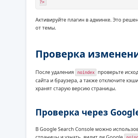
?>
Активируйте плагин в админке. Это реше
от темы.
Проверка изменен
После удаления
проверьте исход
noindex
сайта и браузера, а также отключите кэш
хранят старую версию страницы.
Проверка через Google
В Google Search Console можно использо
страницы и узнать, видит ли Google
noin