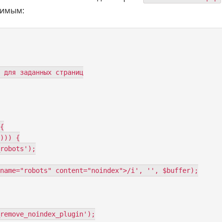
жимым:
 для заданных страниц

{

remove_noindex_plugin');
