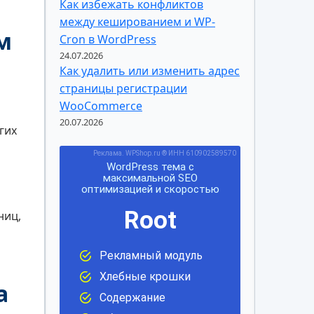
Как избежать конфликтов
между кешированием и WP-
м
Cron в WordPress
24.07.2026
Как удалить или изменить адрес
страницы регистрации
WooCommerce
20.07.2026
гих
ниц,
а