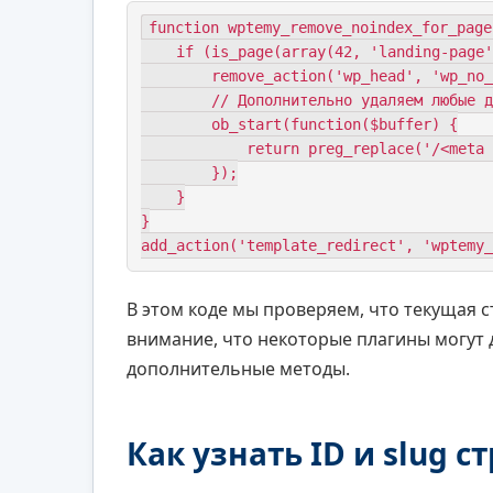
function wptemy_remove_noindex_for_pages
    if (is_page(array(42, 'landing-page'))) { // ID или slug страниц

        remove_action('wp_head', 'wp_no_robots'); // убираем стандартный noindex

        // Дополнительно удаляем любые другие noindex

        ob_start(function($buffer) {

            return preg_replace('/<meta name="robots" content="noindex">/i', '', $buffer);

        });

    }

}

add_action('template_redirect', 'wptemy_
В этом коде мы проверяем, что текущая 
внимание, что некоторые плагины могут
дополнительные методы.
Как узнать ID и slug с