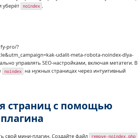
и уберёт
.
noindex
fy-pro/?
e&utm_campaign=kak-udalit-meta-robota-noindex-dlya-
етально управлять SEO-настройками, включая метатеги. В
е
на нужных страницах через интуитивный
noindex
ля страниц с помощью
 плагина
ть свой мини-плагин. Создайте файл
remove-noindex.php