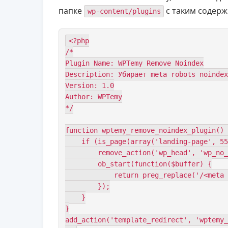
папке
с таким содер
wp-content/plugins
<?php

/*

Plugin Name: WPTemy Remove Noindex

Description: Убирает meta robots noindex
Version: 1.0

Author: WPTemy

*/

function wptemy_remove_noindex_plugin() 
    if (is_page(array('landing-page', 55))) {

        remove_action('wp_head', 'wp_no_robots');

        ob_start(function($buffer) {

            return preg_replace('/<meta name="robots" content="noindex">/i', '', $buffer);

        });

    }

}

add_action('template_redirect', 'wptemy_