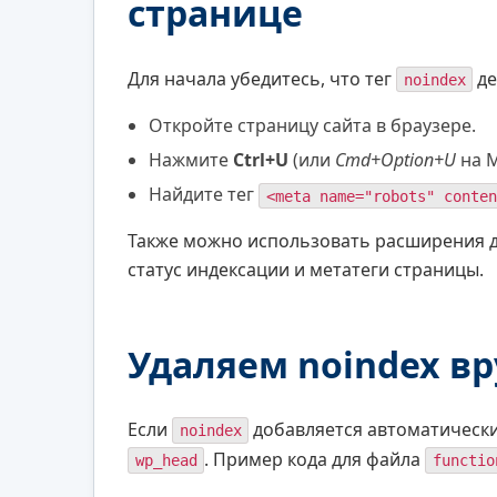
странице
Для начала убедитесь, что тег
де
noindex
Откройте страницу сайта в браузере.
Нажмите
Ctrl+U
(или
Cmd+Option+U
на M
Найдите тег
<meta name="robots" conten
Также можно использовать расширения д
статус индексации и метатеги страницы.
Удаляем noindex вр
Если
добавляется автоматически
noindex
. Пример кода для файла
wp_head
functio