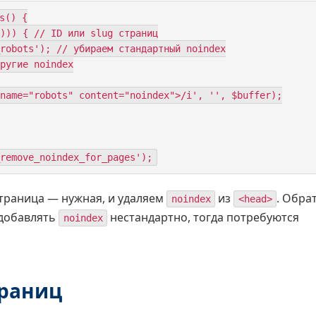
() {

remove_noindex_for_pages');
страница — нужная, и удаляем
из
. Обра
noindex
<head>
 добавлять
нестандартно, тогда потребуются
noindex
траниц