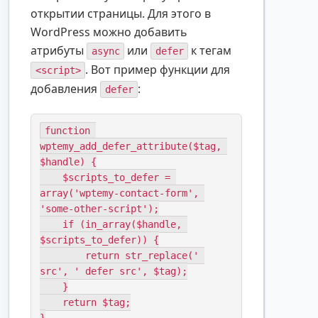
открытии страницы. Для этого в
WordPress можно добавить
атрибуты
или
к тегам
async
defer
. Вот пример функции для
<script>
добавления
:
defer
function 
wptemy_add_defer_attribute($tag, 
$handle) {

    $scripts_to_defer = 
array('wptemy-contact-form', 
'some-other-script');

    if (in_array($handle, 
$scripts_to_defer)) {

        return str_replace(' 
src', ' defer src', $tag);

    }

    return $tag;
