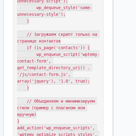
unnecessary-script');

        wp_dequeue_style('some-
unnecessary-style');

    }

    // Загружаем скрипт только на 
странице контактов

    if (is_page('contacts')) {

        wp_enqueue_script('wptemy-
contact-form', 
get_template_directory_uri() . 
'/js/contact-form.js', 
array('jquery'), '1.0', true);

    }

    // Объединяем и минимизируем 
стили (пример с плагином или 
вручную)

}

add_action('wp_enqueue_scripts', 
'wptemy_optimize_scripts_styles', 