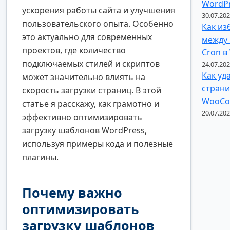
WordP
ускорения работы сайта и улучшения
30.07.20
пользовательского опыта. Особенно
Как из
это актуально для современных
между
проектов, где количество
Cron в
подключаемых стилей и скриптов
24.07.20
Как уд
может значительно влиять на
страни
скорость загрузки страниц. В этой
WooCo
статье я расскажу, как грамотно и
20.07.20
эффективно оптимизировать
загрузку шаблонов WordPress,
используя примеры кода и полезные
плагины.
Почему важно
оптимизировать
загрузку шаблонов