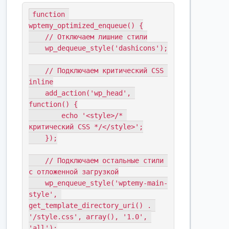
function 
wptemy_optimized_enqueue() {

    // Отключаем лишние стили

    wp_dequeue_style('dashicons');

    // Подключаем критический CSS 
inline

    add_action('wp_head', 
function() {

        echo '<style>/* 
критический CSS */</style>';

    });

    // Подключаем остальные стили 
с отложенной загрузкой

    wp_enqueue_style('wptemy-main-
style', 
get_template_directory_uri() . 
'/style.css', array(), '1.0', 
'all');
