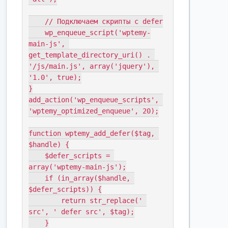
    // Подключаем скрипты с defer

    wp_enqueue_script('wptemy-
main-js', 
get_template_directory_uri() . 
'/js/main.js', array('jquery'), 
'1.0', true);

}

add_action('wp_enqueue_scripts', 
'wptemy_optimized_enqueue', 20);

function wptemy_add_defer($tag, 
$handle) {

    $defer_scripts = 
array('wptemy-main-js');

    if (in_array($handle, 
$defer_scripts)) {

        return str_replace(' 
src', ' defer src', $tag);

    }
