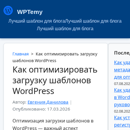
WPTemy
Лучший шаблон для блога
Лучший шаблон для блога
Лучший шаблон для блога
После
Главная
>
Как оптимизировать загрузку
шаблонов WordPress
Как уд
Как оптимизировать
метада
для о
загрузку шаблонов
07.08.20
WordPress
Как уд
в Word
Автор:
Евгения Данилова
|
руково
Опубликовано: 17.03.2026
02.08.20
Как ус
Оптимизация загрузки шаблонов в
регист
WordPress — важный аспект