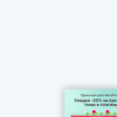
Прокачай свой WordPre
Скидка -20% на пр
темы и плагин